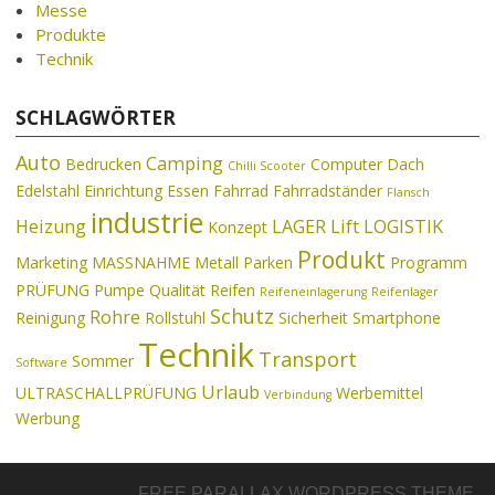
Messe
Produkte
Technik
SCHLAGWÖRTER
Auto
Camping
Bedrucken
Computer
Dach
Chilli Scooter
Edelstahl
Einrichtung
Essen
Fahrrad
Fahrradständer
Flansch
industrie
Heizung
LAGER
Lift
LOGISTIK
Konzept
Produkt
Marketing
MASSNAHME
Metall
Parken
Programm
PRÜFUNG
Pumpe
Qualität
Reifen
Reifeneinlagerung
Reifenlager
Schutz
Rohre
Reinigung
Rollstuhl
Sicherheit
Smartphone
Technik
Transport
Sommer
Software
Urlaub
ULTRASCHALLPRÜFUNG
Werbemittel
Verbindung
Werbung
FREE PARALLAX WORDPRESS THEME