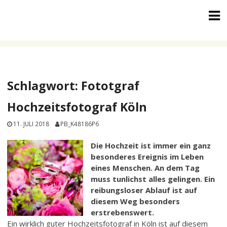
Skip
to
content
Schlagwort:
Fototgraf
Hochzeitsfotograf Köln
11. JULI 2018
PB_K48186P6
Die Hochzeit ist immer ein ganz
besonderes Ereignis im Leben
eines Menschen. An dem Tag
muss tunlichst alles gelingen. Ein
reibungsloser Ablauf ist auf
diesem Weg besonders
erstrebenswert.
Ein wirklich guter Hochzeitsfotograf in Köln ist auf diesem