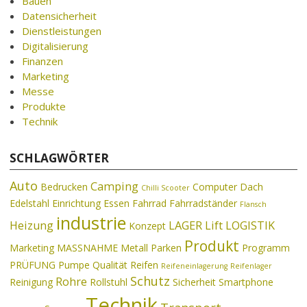
Bauen
Datensicherheit
Dienstleistungen
Digitalisierung
Finanzen
Marketing
Messe
Produkte
Technik
SCHLAGWÖRTER
Auto
Camping
Bedrucken
Computer
Dach
Chilli Scooter
Edelstahl
Einrichtung
Essen
Fahrrad
Fahrradständer
Flansch
industrie
Heizung
LAGER
Lift
LOGISTIK
Konzept
Produkt
Marketing
MASSNAHME
Metall
Parken
Programm
PRÜFUNG
Pumpe
Qualität
Reifen
Reifeneinlagerung
Reifenlager
Schutz
Rohre
Reinigung
Rollstuhl
Sicherheit
Smartphone
Technik