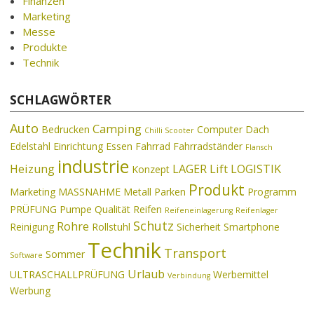
Finanzen
Marketing
Messe
Produkte
Technik
SCHLAGWÖRTER
Auto
Camping
Bedrucken
Computer
Dach
Chilli Scooter
Edelstahl
Einrichtung
Essen
Fahrrad
Fahrradständer
Flansch
industrie
Heizung
LAGER
Lift
LOGISTIK
Konzept
Produkt
Marketing
MASSNAHME
Metall
Parken
Programm
PRÜFUNG
Pumpe
Qualität
Reifen
Reifeneinlagerung
Reifenlager
Schutz
Rohre
Reinigung
Rollstuhl
Sicherheit
Smartphone
Technik
Transport
Sommer
Software
Urlaub
ULTRASCHALLPRÜFUNG
Werbemittel
Verbindung
Werbung