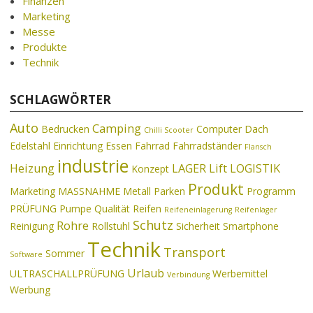
Finanzen
Marketing
Messe
Produkte
Technik
SCHLAGWÖRTER
Auto
Camping
Bedrucken
Computer
Dach
Chilli Scooter
Edelstahl
Einrichtung
Essen
Fahrrad
Fahrradständer
Flansch
industrie
Heizung
LAGER
Lift
LOGISTIK
Konzept
Produkt
Marketing
MASSNAHME
Metall
Parken
Programm
PRÜFUNG
Pumpe
Qualität
Reifen
Reifeneinlagerung
Reifenlager
Schutz
Rohre
Reinigung
Rollstuhl
Sicherheit
Smartphone
Technik
Transport
Sommer
Software
Urlaub
ULTRASCHALLPRÜFUNG
Werbemittel
Verbindung
Werbung