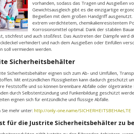
vorhanden, sodass das Tragen und Ausgießen von
Gewichtsausgleich gibt es die einzigartige ergon
Begießen mit dem großen Handgriff ausgenutzt. Hä
extrem verdichtetem, chemikalienresistentem Pol
Korrosionsmittel optimal. Dank der stabilen Bauar
t, stichfest und auch stoßfest. Das Austreten der Dämpfe wird d
ckdeckel verhindert und nach dem Ausgießen oder Einfüllen versc
en soll vermieden werden.
ite Sicherheitsbehälter
rite Sicherheitsbehälter eignen sich zum Ab- und Umfüllen, Tran
toffen. Mit entzündlichen Flüssigkeiten kann dadurch geschützt u
re Feststoffe und so können brennbare Abfälle oder ölgetränkt
nden durch Selbstentzündung und Funkenbildung geschützt werden.
eiten eignen sich für entzündliche und flüssige Abfälle.
n Sie mehr unter:
http://only-one.name/SICHERHEITSBEHAeLTE
st für die Justrite Sicherheitsbehälter zu 