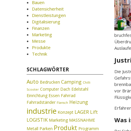
Bauen
Datensicherheit
Dienstleistungen
Digitalisierung
Finanzen
Marketing
bruchfes
Messe
Überdru
Produkte
Auslauf
Technik
Justr
SCHLAGWÖRTER
Die Just
Gefahrs
Auto
Camping
Bedrucken
Chilli
brennba
Computer
Dach
Edelstahl
Scooter
vor Brä
Einrichtung
Essen
Fahrrad
Flüssigk
Heizung
Fahrradständer
Flansch
Erfahre
industrie
LAGER
Lift
Konzept
Was i
LOGISTIK
Marketing
MASSNAHME
Produkt
Metall
Parken
Programm