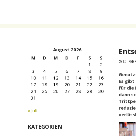
Skip
to
content
August 2026
Ents
M
D
M
D
F
S
S
15. FEB
1
2
3
4
5
6
7
8
9
Genutzt
10
11
12
13
14
15
16
Es gibt
17
18
19
20
21
22
23
für die
24
25
26
27
28
29
30
dann sc
31
Trittpe
reduzie
« Juli
verläss
KATEGORIEN