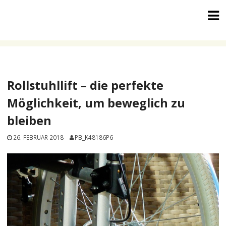
Skip
to
content
Rollstuhllift – die perfekte
Möglichkeit, um beweglich zu
bleiben
26. FEBRUAR 2018
PB_K48186P6