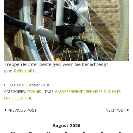
Treppen leichter besteigen, wenn Sie benachteiligt
sind
Rollstuhllift
UPDATED:
4. Oktober 2018
CATEGORIES:
TECHNIK
TAGS:
BARRIEREFREIHEIT
,
BEHINDERUNG
,
HILFE
,
LIFT
,
ROLLSTUHL
Post
PREVIOUS POST
NEXT POST
navigation
August 2026