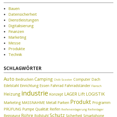
Bauen
Datensicherheit
Dienstleistungen
Digitalisierung
Finanzen
Marketing
Messe
Produkte
Technik
SCHLAGWÖRTER
Auto
Camping
Bedrucken
Computer
Dach
Chilli Scooter
Edelstahl
Einrichtung
Essen
Fahrrad
Fahrradständer
Flansch
industrie
Heizung
LAGER
Lift
LOGISTIK
Konzept
Produkt
Marketing
MASSNAHME
Metall
Parken
Programm
PRÜFUNG
Pumpe
Qualität
Reifen
Reifeneinlagerung
Reifenlager
Schutz
Rohre
Reinigung
Rollstuhl
Sicherheit
Smartphone