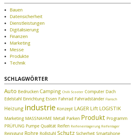
Bauen
Datensicherheit
Dienstleistungen
Digitalisierung
Finanzen
Marketing
Messe
Produkte
Technik
SCHLAGWÖRTER
Auto
Camping
Bedrucken
Computer
Dach
Chilli Scooter
Edelstahl
Einrichtung
Essen
Fahrrad
Fahrradständer
Flansch
industrie
Heizung
LAGER
Lift
LOGISTIK
Konzept
Produkt
Marketing
MASSNAHME
Metall
Parken
Programm
PRÜFUNG
Pumpe
Qualität
Reifen
Reifeneinlagerung
Reifenlager
Schutz
Rohre
Reinigung
Rollstuhl
Sicherheit
Smartphone